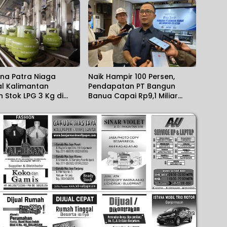
d di Bandara
o
na Patra Niaga
Naik Hampir 100 Persen,
al Kalimantan
Pendapatan PT Bangun
n Stok LPG 3 Kg di
Banua Capai Rp9,1 Miliar
 Aman
dalam Setahun Terakhir