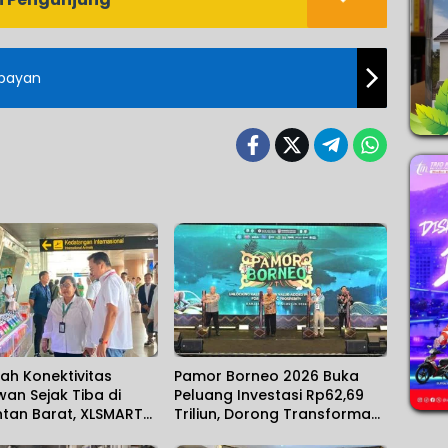
mpayan
ah Konektivitas
Pamor Borneo 2026 Buka
an Sejak Tiba di
Peluang Investasi Rp62,69
ntan Barat, XLSMART
Triliun, Dorong Transformasi
n Layanan Aktivasi
Ekonomi Kalimantan