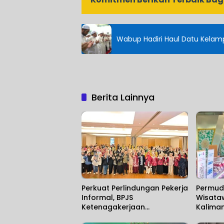
Wabup Hadiri Haul Datu Kela
Berita Lainnya
Perkuat Perlindungan Pekerja
Permud
Informal, BPJS
Wisataw
Ketenagakerjaan
Kalima
Banjarmasin Gelar
Hadirka