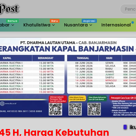
abar
Khatulistiwa
Nusantara
Internasional
ik
1445 H, Harga Kebutuhan