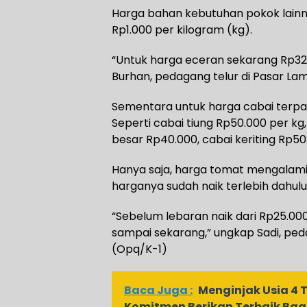
Harga bahan kebutuhan pokok lainnya
Rp1.000 per kilogram (kg).
“Untuk harga eceran sekarang Rp32.
Burhan, pedagang telur di Pasar La
Sementara untuk harga cabai terpan
Seperti cabai tiung Rp50.000 per kg
besar Rp40.000, cabai keriting Rp50
Hanya saja, harga tomat mengalami 
harganya sudah naik terlebih dahulu
“Sebelum lebaran naik dari Rp25.00
sampai sekarang,” ungkap Sadi, ped
(Opq/K-1)
Baca Juga :
Menginjak Usia 4 
Komitmen Berikan Terbaik Bag