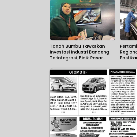
Sosialisasi Bersama
SIM Car
Anggota Komisi IX DPR RI
Supadi
Tanah Bumbu Tawarkan
Pertami
Investasi Industri Bandeng
Region
Terintegrasi, Bidik Pasar
Pastika
Ekspor
Kalsel