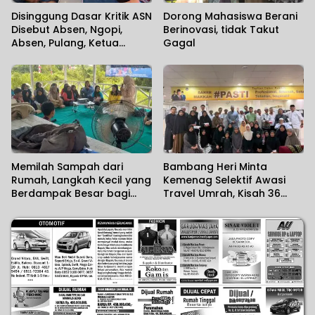
Disinggung Dasar Kritik ASN
Dorong Mahasiswa Berani
Disebut Absen, Ngopi,
Berinovasi, tidak Takut
Absen, Pulang, Ketua
Gagal
Komisi II DPR RI Minta
Wartawan Menilai Sendiri
Memilah Sampah dari
Bambang Heri Minta
Rumah, Langkah Kecil yang
Kemenag Selektif Awasi
Berdampak Besar bagi
Travel Umrah, Kisah 36
Lingkungan
Jemaah Kalsel Terlantar di
Jeddah Mengundang Haru