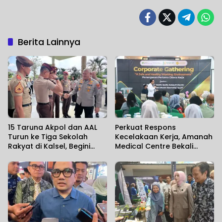
Berita Lainnya
15 Taruna Akpol dan AAL
Perkuat Respons
Turun ke Tiga Sekolah
Kecelakaan Kerja, Amanah
Rakyat di Kalsel, Begini
Medical Centre Bekali
Harapan Kapolda
Perusahaan Penanganan
Cedera Sejak Menit
Pertama