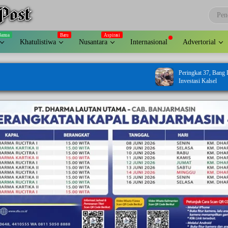
Khatulistiwa
Nusantara
Internasional
Advertorial
Peringkat 37, Bang Dhin Desak Evaluasi Pelayanan
Investasi Kalsel