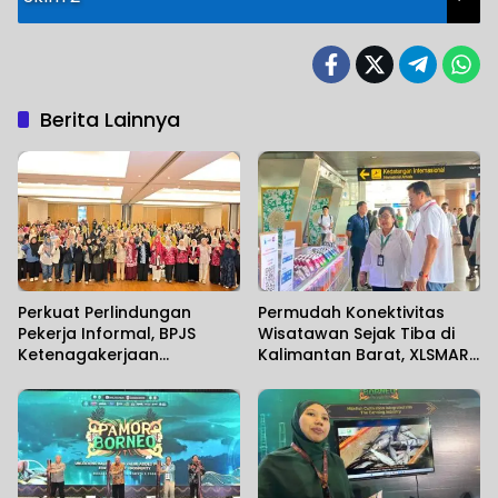
Berita Lainnya
Perkuat Perlindungan
Permudah Konektivitas
Pekerja Informal, BPJS
Wisatawan Sejak Tiba di
Ketenagakerjaan
Kalimantan Barat, XLSMART
Banjarmasin Gelar
Hadirkan Layanan Aktivasi
Sosialisasi Bersama
SIM Card di Bandara
Anggota Komisi IX DPR RI
Supadio