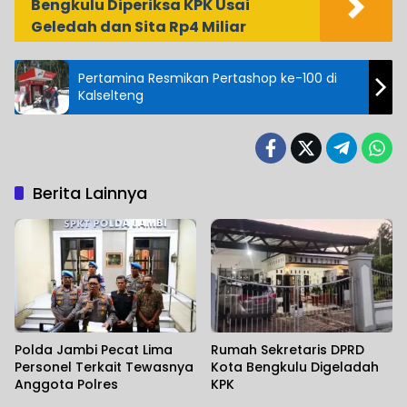
Bengkulu Diperiksa KPK Usai
Geledah dan Sita Rp4 Miliar
Pertamina Resmikan Pertashop ke-100 di
Kalselteng
Berita Lainnya
Polda Jambi Pecat Lima
Rumah Sekretaris DPRD
Personel Terkait Tewasnya
Kota Bengkulu Digeladah
Anggota Polres
KPK