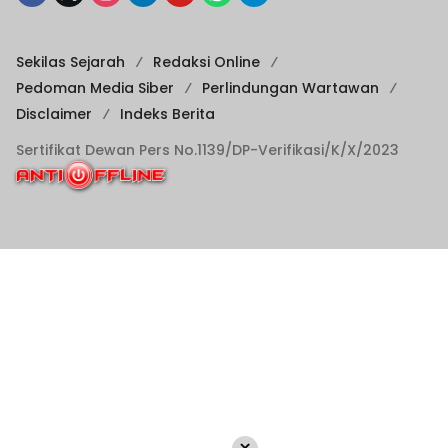
Sekilas Sejarah
Redaksi Online
Pedoman Media Siber
Perlindungan Wartawan
Disclaimer
Indeks Berita
Sertifikat Dewan Pers No.1139/DP-Verifikasi/K/X/2023