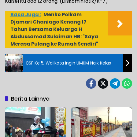
Kalsel itu ada 12 orang. (Diskominfotik/K-7)
Baca Juga :
Menko Polkam
Djamari Chaniago Kenang 17
Tahun Bersama Keluarga H
Abdussamad Sulaiman HB: "Saya
Merasa Pulang ke Rumah Sendiri"
BSF Ke 5, Walikota Ingin UMKM Naik Kelas
Berita Lainnya