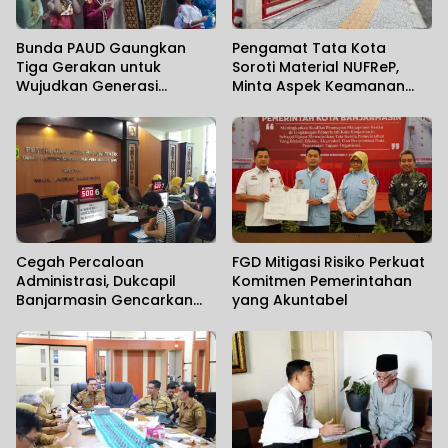
Bunda PAUD Gaungkan
Pengamat Tata Kota
Tiga Gerakan untuk
Soroti Material NUFReP,
Wujudkan Generasi
Minta Aspek Keamanan
Berkualitas
Dievaluasi Seiring
Maraknya Pencurian
Fasilitas Umum
Cegah Percaloan
FGD Mitigasi Risiko Perkuat
Administrasi, Dukcapil
Komitmen Pemerintahan
Banjarmasin Gencarkan
yang Akuntabel
Sosialisasi Mudahnya
Berurusan kepada
Masyarakat