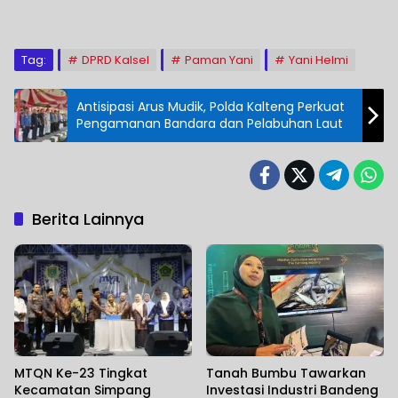
Tag:
DPRD Kalsel
Paman Yani
Yani Helmi
Antisipasi Arus Mudik, Polda Kalteng Perkuat
Pengamanan Bandara dan Pelabuhan Laut
Berita Lainnya
MTQN Ke-23 Tingkat
Tanah Bumbu Tawarkan
Kecamatan Simpang
Investasi Industri Bandeng