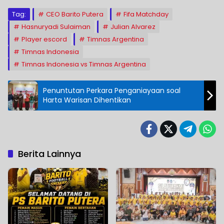
Tag:
CEO Barito Putera
Fifa Matchday
Hasnuryadi Sulaiman
Julian Alvarez
Player escord
Timnas Argentina
Timnas Indonesia
Timnas Indonesia vs Timnas Argentina
Penuntutan Perkara Penganiayaan soal
Harta Warisan Dihentikan
Berita Lainnya