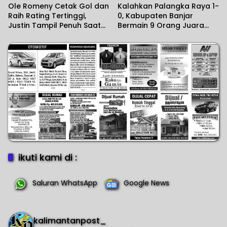
Ole Romeny Cetak Gol dan
Kalahkan Palangka Raya 1-
Raih Rating Tertinggi,
0, Kabupaten Banjar
Justin Tampil Penuh Saat
Bermain 9 Orang Juara
Fortuna Sittard Tahan PSV
Gubernur Cup Road to
2-2
Pangdam XXII/KB 2026
ikuti kami di :
Saluran WhatsApp
Google News
kalimantanpost_