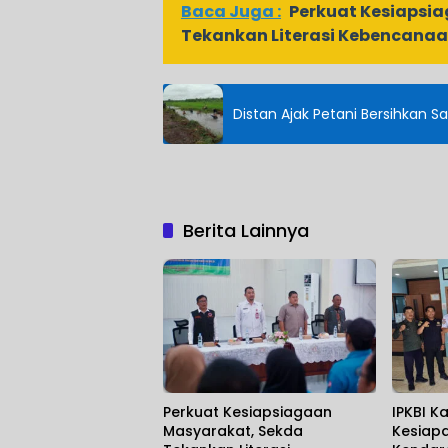
Baca Juga :
Perkuat Kesiapsi
Tekankan Literasi Kebencana
Distan Ajak Petani Bersihkan S
Berita Lainnya
Perkuat Kesiapsiagaan
IPKBI K
Masyarakat, Sekda
Kesiapa