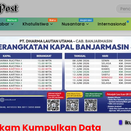
abar
Khatulistiwa
Nusantara
Internasional
ik
kam Kumpulkan Data