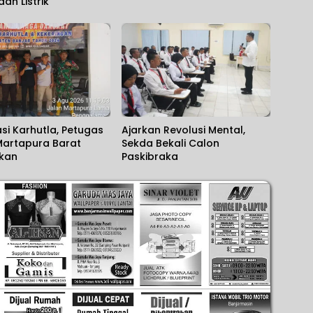
an Listrik
asi Karhutla, Petugas
Ajarkan Revolusi Mental,
Martapura Barat
Sekda Bekali Calon
akan
Paskibraka