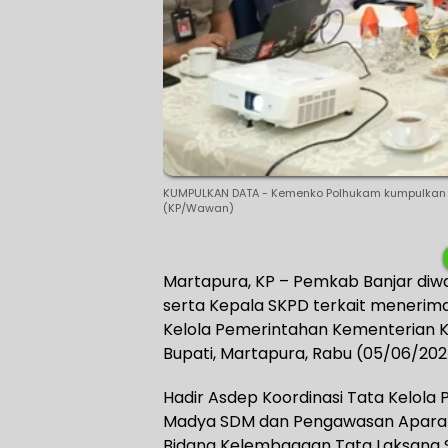
KUMPULKAN DATA - Kemenko Polhukam kumpulkan d
(KP/Wawan)
Martapura, KP – Pemkab Banjar diw
serta Kepala SKPD terkait menerima
Kelola Pemerintahan Kementerian Ko
Bupati, Martapura, Rabu (05/06/202
Hadir Asdep Koordinasi Tata Kelola P
Madya SDM dan Pengawasan Aparatur
Bidang Kelembagaan Tata Laksana Si