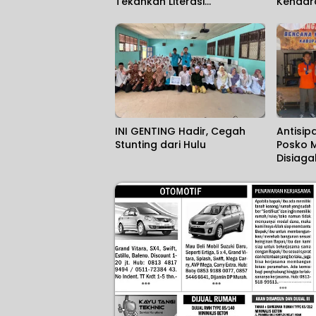
Tekankan Literasi
Kendara
Kebencanaan
INI GENTING Hadir, Cegah
Antisip
Stunting dari Hulu
Posko 
Disiag