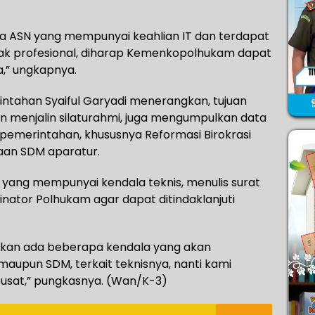
ya ASN yang mempunyai keahlian IT dan terdapat
idak profesional, diharap Kemenkopolhukam dapat
,” ungkapnya.
intahan Syaiful Garyadi menerangkan, tujuan
n menjalin silaturahmi, juga mengumpulkan data
 pemerintahan, khususnya Reformasi Birokrasi
aan SDM aparatur.
ang mempunyai kendala teknis, menulis surat
ator Polhukam agar dapat ditindaklanjuti
emukan ada beberapa kendala yang akan
i maupun SDM, terkait teknisnya, nanti kami
usat,” pungkasnya. (Wan/K-3)