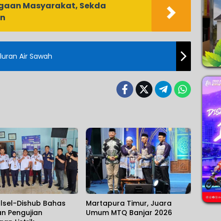
agaan Masyarakat, Sekda
an
aluran Air Sawah
alsel-Dishub Bahas
Martapura Timur, Juara
n Pengujian
Umum MTQ Banjar 2026