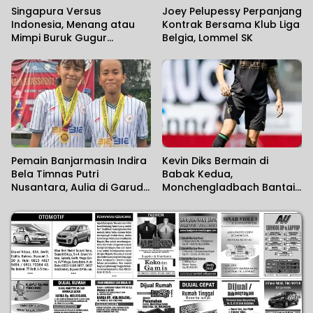
Singapura Versus
Joey Pelupessy Perpanjang
Indonesia, Menang atau
Kontrak Bersama Klub Liga
Mimpi Buruk Gugur
Belgia, Lommel SK
Dipenyisihan
Pemain Banjarmasin Indira
Kevin Diks Bermain di
Bela Timnas Putri
Babak Kedua,
Nusantara, Aulia di Garuda
Monchengladbach Bantai
Pertiwi di Srikandi Merdeka
Rottach-Egern 15-0
Cup 2026