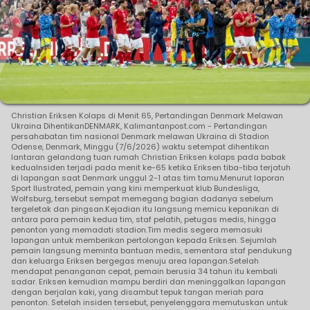
Christian Eriksen Kolaps di Menit 65, Pertandingan Denmark Melawan
Ukraina DihentikanDENMARK, Kalimantanpost.com - Pertandingan
persahabatan tim nasional Denmark melawan Ukraina di Stadion
Odense, Denmark, Minggu (7/6/2026) waktu setempat dihentikan
lantaran gelandang tuan rumah Christian Eriksen kolaps pada babak
keduaInsiden terjadi pada menit ke-65 ketika Eriksen tiba-tiba terjatuh
di lapangan saat Denmark unggul 2-1 atas tim tamu.Menurut laporan
Sport Ilustrated, pemain yang kini memperkuat klub Bundesliga,
Wolfsburg, tersebut sempat memegang bagian dadanya sebelum
tergeletak dan pingsan.Kejadian itu langsung memicu kepanikan di
antara para pemain kedua tim, staf pelatih, petugas medis, hingga
penonton yang memadati stadion.Tim medis segera memasuki
lapangan untuk memberikan pertolongan kepada Eriksen. Sejumlah
pemain langsung meminta bantuan medis, sementara staf pendukung
dan keluarga Eriksen bergegas menuju area lapangan.Setelah
mendapat penanganan cepat, pemain berusia 34 tahun itu kembali
sadar. Eriksen kemudian mampu berdiri dan meninggalkan lapangan
dengan berjalan kaki, yang disambut tepuk tangan meriah para
penonton. Setelah insiden tersebut, penyelenggara memutuskan untuk