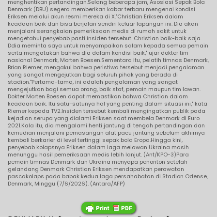
menghentikan pertandingan.Selang beberapa jam, Asosiasi Sepak Bola
Denmark (DBU) segera memberikan kabar terbaru mengenai kondisi
Eriksen melalui akun resmi mereka di X."Christian Eriksen dalam
keadaan baik dan bisa berjalan sendiri keluar lapangan ini. Dia akan
menjalani serangkaian pemeriksaan medis di rumah sakit untuk
mengetahui penyebab pasti insiden tersebut. Christian baik-baik saja.
Ddia meminta saya untuk menyampaikan salam kepada semua pemain
serta mengatakan bahwa dia dalam kondisi baik," ujar dokter tim
nasional Denmark, Morten Boesen.Sementara itu, pelatih timnas Denmark,
Brian Riemer, mengakui bahwa peristiwa tersebut menjadi pengalaman
yang sangat mengejutkan bagi seluruh pihak yang berada di
stadion."Pertama-tama, ini adalah pengalaman yang sangat
mengejutkan bagi semua orang, baik staf, pemain maupun tim lawan.
Dokter Morten Boesen dapat memastikan bahwa Christian dalam
keadaan baik. Itu satu-satunya hal yang penting dalam situasi ini," kata
Riemer kepada TV2.Insiden tersebut kembali mengingatkan publik pada
kejadian serupa yang dialami Eriksen saat membela Denmark di Euro
2021.Kala itu, dia mengalami henti jantung di tengah pertandingan dan
kemudian menjalani pemasangan alat pacu jantung sebelum akhirnya
kembali berkarier di level tertinggi sepak bola Eropa.Hingga kini,
penyebab kolapsnya Eriksen dalam laga melawan Ukraina masih
menunggu hasil pemeriksaan medis lebih lanjut. (Ant/KPO-3)Para
pemain timnas Denmark dan Ukraina menyapa penonton setelah
gelandang Denmark Christian Eriksen mendapatkan perawatan
pascakolaps pada babak kedua laga persahabatan di Stadion Odense,
Denmark, Minggu (7/6/2026). (Antara/AFP)