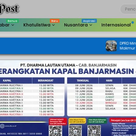
abar
Khatulistiwa
Nusantara
Internasional
DPRD Minta Sengketa Laha
Makmur Diukur Ulang, Jan
Jalan Warga Menyusut