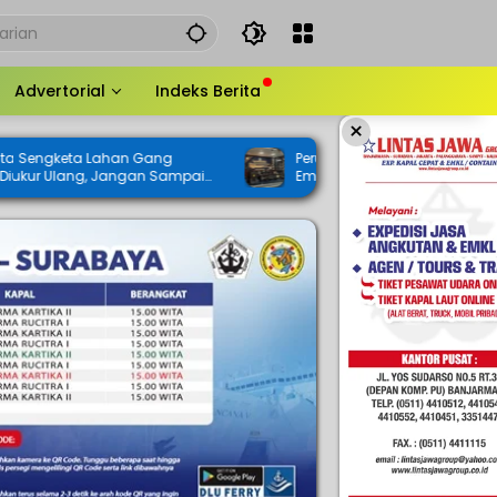
Advertorial
Indeks Berita
×
n Gang
Perubahan KUA-PPAS 2026 Mulai Dibahas,
gan Sampai
Empat Raperda Inisiatif DPRD Ikut
Digodok