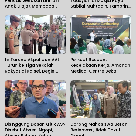
Perluas Gerakan Literasi,
Tausyiah di Masjid Raya
Anak Diajak Membaca
Sabilal Muhtadin, Tambrin
Sambil Mengenal Satwa
Sebut Diperkirakan 7 Ribu
Jamaah Hadir
15 Taruna Akpol dan AAL
Perkuat Respons
Turun ke Tiga Sekolah
Kecelakaan Kerja, Amanah
Rakyat di Kalsel, Begini
Medical Centre Bekali
Harapan Kapolda
Perusahaan Penanganan
Cedera Sejak Menit
Pertama
Disinggung Dasar Kritik ASN
Dorong Mahasiswa Berani
Disebut Absen, Ngopi,
Berinovasi, tidak Takut
Absen, Pulang, Ketua
Gagal