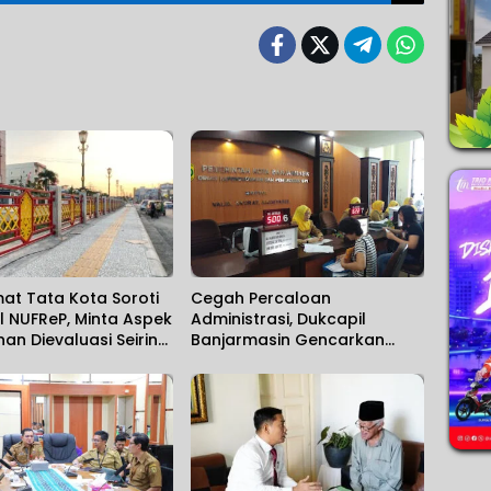
at Tata Kota Soroti
Cegah Percaloan
l NUFReP, Minta Aspek
Administrasi, Dukcapil
n Dievaluasi Seiring
Banjarmasin Gencarkan
a Pencurian Fasilitas
Sosialisasi Mudahnya
Berurusan kepada
Masyarakat