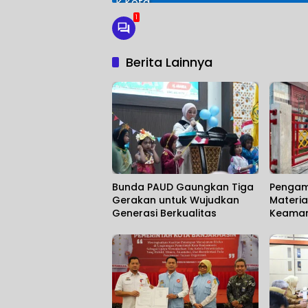
1
Berita Lainnya
Bunda PAUD Gaungkan Tiga
Pengam
Gerakan untuk Wujudkan
Materia
Generasi Berkualitas
Keamana
Marakny
Umum