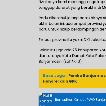
“Makanya kami menunggu juga keput
tanggap darurat yang berakhir di Mei
Perlu diketahui, jelang berakhirnya
akhir bulan ini, ada empat provins
baru untuk hidup berdampingan den
Empat provinsi itu yakni DKI Jakart
Selain itu juga ada 25 kabupaten ko
diantaranya Kota Dumai, Kota Pale
Banjarmasin. (sah/K-3)
Baca Juga :
Pemko Banjarmasi
Honorer dan GPK
Ramadhan Omset PWO Banjarma