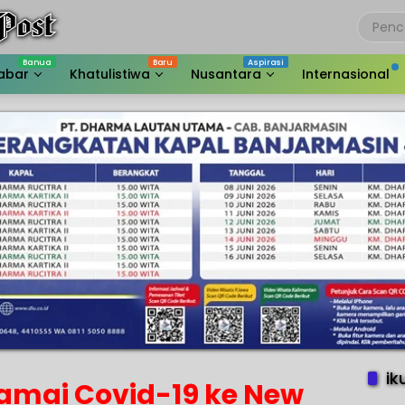
abar
Khatulistiwa
Nusantara
Internasional
ik
damai Covid-19 ke New