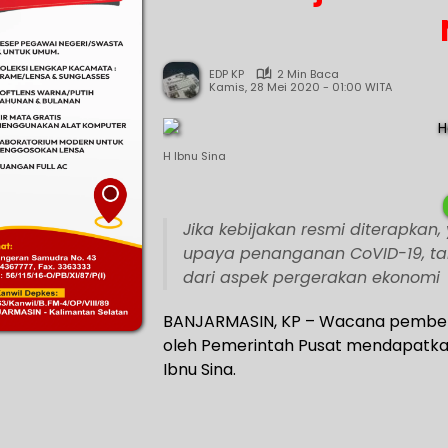
EDP KP
2 Min Baca
Kamis, 28 Mei 2020 - 01:00 WITA
H Ibnu Sina
Jika kebijakan resmi diterapka
upaya penanganan CoVID-19, tak
dari aspek pergerakan ekonomi
BANJARMASIN, KP – Wacana pemberl
oleh Pemerintah Pusat mendapatkan 
Ibnu Sina.