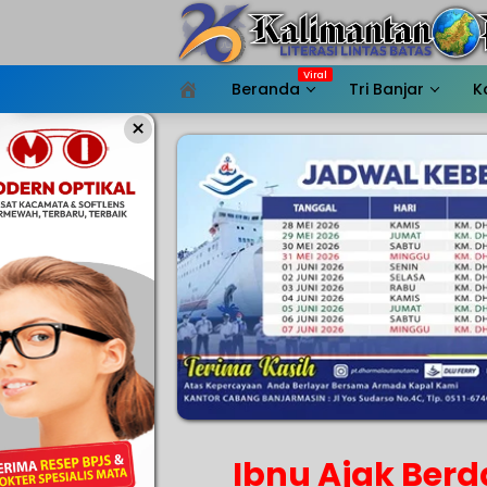
Langsung
ke
konten
Beranda
Tri Banjar
K
HOME
×
Ibnu Ajak Ber