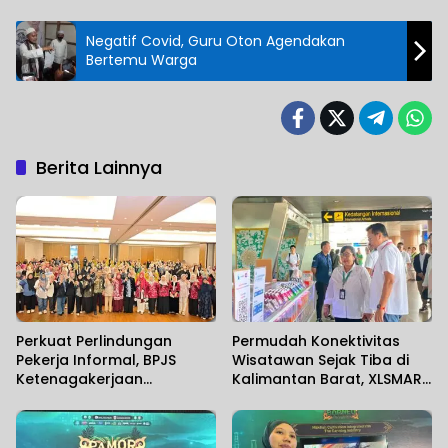
Negatif Covid, Guru Oton Agendakan
Bertemu Warga
Berita Lainnya
Perkuat Perlindungan
Permudah Konektivitas
Pekerja Informal, BPJS
Wisatawan Sejak Tiba di
Ketenagakerjaan
Kalimantan Barat, XLSMART
Banjarmasin Gelar
Hadirkan Layanan Aktivasi
Sosialisasi Bersama
SIM Card di Bandara
Anggota Komisi IX DPR RI
Supadio