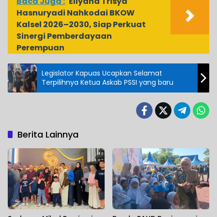
Baca Juga :
Ellyana Trisya
Hasnuryadi Nahkodai BKOW
Kalsel 2026–2030, Siap Perkuat
Sinergi Pemberdayaan
Perempuan
Legislator Kapuas Ucapkan Selamat
Terpilihnya Ketua Askab PSSI yang baru
Berita Lainnya