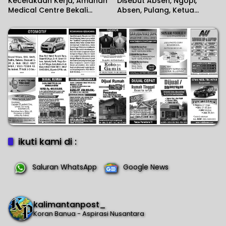
Kecelakaan Kerja, Amanah
Disebut Absen, Ngopi,
Medical Centre Bekali
Absen, Pulang, Ketua
Perusahaan Penanganan
Komisi II DPR RI Minta
Cedera Sejak Menit
Wartawan Menilai Sendiri
Pertama
ikuti kami di :
Saluran WhatsApp
Google News
kalimantanpost_
Koran Banua - Aspirasi Nusantara