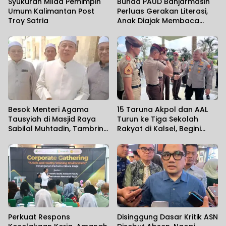
Syukuran Milad Pemimpin
Bunda PAUD Banjarmasin
Umum Kalimantan Post
Perluas Gerakan Literasi,
Troy Satria
Anak Diajak Membaca
Sambil Mengenal Satwa
Besok Menteri Agama
15 Taruna Akpol dan AAL
Tausyiah di Masjid Raya
Turun ke Tiga Sekolah
Sabilal Muhtadin, Tambrin
Rakyat di Kalsel, Begini
Sebut Diperkirakan 7 Ribu
Harapan Kapolda
Jamaah Hadir
Perkuat Respons
Disinggung Dasar Kritik ASN