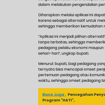
dalam melakukan pengendalian pen
Diharapkan melalui aplikasi ini d
karena sebagai alternatif untuk me
sehingga memberikan kemudahan 
“Aplikasi ini menjadi pilihan alterna
tanpa terbatas, sehingga memberi
pedagang pelaku ekonomi maupun
sehari-hari”, ungkap bupati.
Menurut bupati, bagi pedagang yang
ternyata bisa mencapai omset penjua
pertemuan pedagang atau komunika
waktu, sehingga omset pedagang b
Baca Juga :
Pencegahan Penya
Program "HATI",