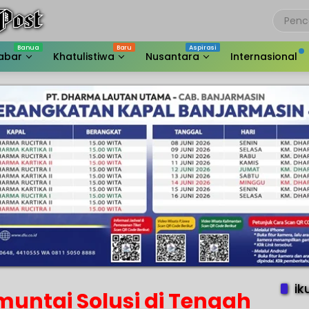
abar
Khatulistiwa
Nusantara
Internasional
ik
muntai Solusi di Tengah