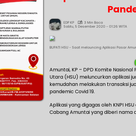
Pande
EDP KP
3 Min Baca
Sabtu, 5 Desember 2020 - 01:26 WITA
BUPATI HSU - Saat melouncing Aplikasi Pasar Amun
Amuntai, KP – DPD Komite Nasional 
Utara (HSU) meluncurkan aplikasi ju
kemudahan melakukan transaksi jual
pandemic Covid 19.
Aplikasi yang digagas oleh KNPI HSU
Cabang Amuntai yang diberi nama ap