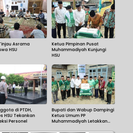
Tinjau Asrama
Ketua Pimpinan Pusat
swa HSU
Muhammadiyah Kunjungi
HSU
ggota di PTDH,
Bupati dan Wabup Dampingi
es HSU Tekankan
Ketua Umum PP
eksi Personel
Muhammadiyah Letakkan
Batu Pertama