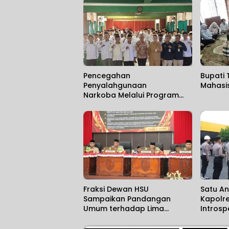
Pencegahan
Bupati 
Penyalahgunaan
Mahasi
Narkoba Melalui Program
“HATI”,
Fraksi Dewan HSU
Satu An
Sampaikan Pandangan
Kapolr
Umum terhadap Lima
Introsp
Raperda