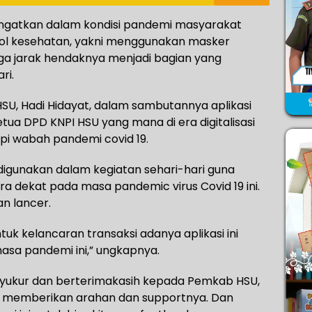
gingatkan dalam kondisi pandemi masyarakat
ol kesehatan, yakni menggunakan masker
a jarak hendaknya menjadi bagian yang
ri.
HSU, Hadi Hidayat, dalam sambutannya aplikasi
etua DPD KNPI HSU yang mana di era digitalisasi
pi wabah pandemi covid 19.
tuk digunakan dalam kegiatan sehari-hari guna
a dekat pada masa pandemic virus Covid 19 ini.
an lancer.
tuk kelancaran transaksi adanya aplikasi ini
masa pandemi ini,” ungkapnya.
ersyukur dan berterimakasih kepada Pemkab HSU,
ni memberikan arahan dan supportnya. Dan