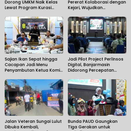
Dorong UMKM Naik Kelas
Pererat Kolaborasi dengan
Lewat Program Kurasi
Kejari, Wujudkan
Produk
Penegakan Hukum yang
Solid
Sajian Ikan Sepat hingga
Jadi Pilot Project Perlinsos
Cacapan Jadi Menu
Digital, Banjarmasin
Penyambutan Ketua Komisi
Didorong Percepatan
II DPR RI
Aktivasi IKD melalui Jemput
Bola
Jalan Veteran Sungai Lulut
Bunda PAUD Gaungkan
Dibuka Kembali,
Tiga Gerakan untuk