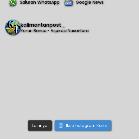
Saluran WhatsApp
Google News
kalimantanpost_
Koran Banua - Aspirasi Nusantara
Lainnya
Ikuti Instagram Kami