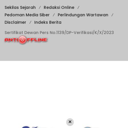
Sekilas Sejarah
Redaksi Online
Pedoman Media Siber
Perlindungan Wartawan
Disclaimer
Indeks Berita
Sertifikat Dewan Pers No.1139/DP-Verifikasi/K/X/2023
×