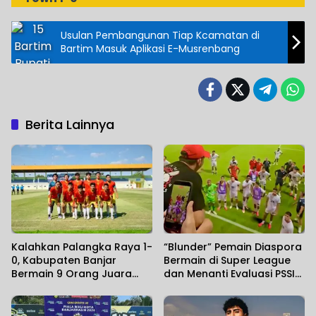
Usulan Pembangunan Tiap Kcamatan di
Bartim Masuk Aplikasi E-Musrenbang
Berita Lainnya
Kalahkan Palangka Raya 1-
“Blunder” Pemain Diaspora
0, Kabupaten Banjar
Bermain di Super League
Bermain 9 Orang Juara
dan Menanti Evaluasi PSSI
Gubernur Cup Road to
Atas Kegagalan di Piala
Pangdam XXII/KB 2026
AFF