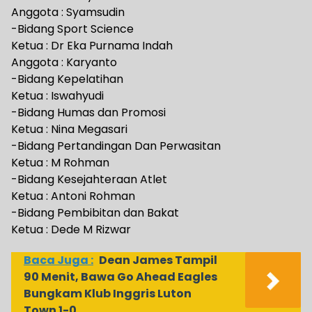
Anggota : Syamsudin
-Bidang Sport Science
Ketua : Dr Eka Purnama Indah
Anggota : Karyanto
-Bidang Kepelatihan
Ketua : Iswahyudi
-Bidang Humas dan Promosi
Ketua : Nina Megasari
-Bidang Pertandingan Dan Perwasitan
Ketua : M Rohman
-Bidang Kesejahteraan Atlet
Ketua : Antoni Rohman
-Bidang Pembibitan dan Bakat
Ketua : Dede M Rizwar
Baca Juga :
Dean James Tampil
90 Menit, Bawa Go Ahead Eagles
Bungkam Klub Inggris Luton
Town 1-0