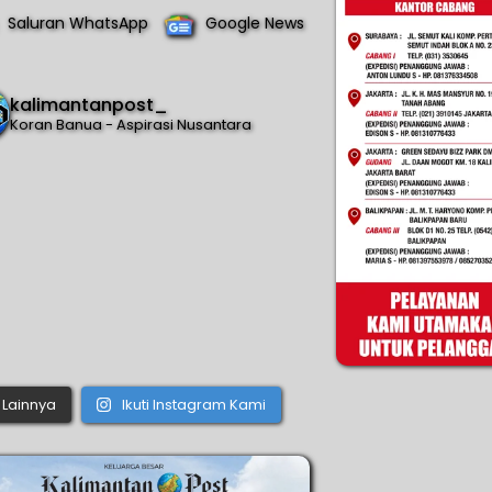
Saluran WhatsApp
Google News
kalimantanpost_
Koran Banua - Aspirasi Nusantara
Lainnya
Ikuti Instagram Kami