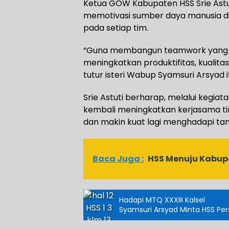
Ketua GOW Kabupaten HSS Srie Astut
memotivasi sumber daya manusia di 
pada setiap tim.
“Guna membangun teamwork yang sol
meningkatkan produktifitas, kualitas k
tutur isteri Wabup Syamsuri Arsyad i
Srie Astuti berharap, melalui kegi
kembali meningkatkan kerjasama ti
dan makin kuat lagi menghadapi ta
Baca Juga :
HSS Menuju Kabup
Hadapi MTQ XXXIII Kalsel
Syamsuri Arsyad Minta HSS Pe