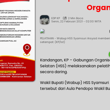
Organ
EDP KP
2 Min Baca
Senin, 22 Februari 2021 - 02:00 WITA
PELATIHAN - Wabup HSS Syamsuri Arsyad memberi
setempat. (KP/Ist)
Kandangan, KP – Gabungan Organis
Selatan (HSS) melaksanakan pelatih
secara daring.
Wakil Bupati (Wabup) HSS Syamsuri
tersebut dari Aula Pendopo Wakil Bu