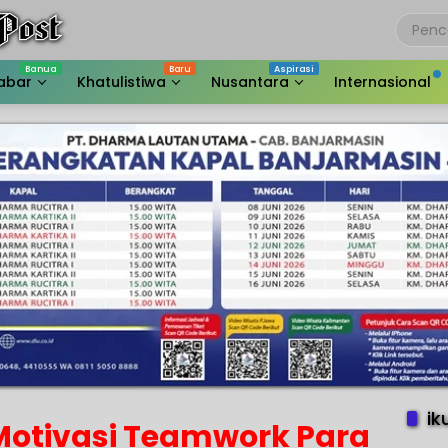
abar
Khatulistiwa
Nusantara
Internasional
ik
Motivasi Teamwork Para