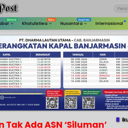
abar
Khatulistiwa
Nusantara
Internasional
ik
n Tak Ada ASN ‘Siluman’