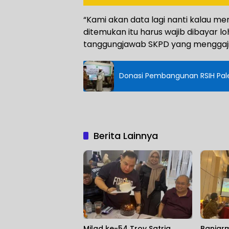
“Kami akan data lagi nanti kalau m
ditemukan itu harus wajib dibayar lo
tanggungjawab SKPD yang menggaji 
Donasi Pembangunan RSIH Pale
Berita Lainnya
Milad ke-54 Troy Satria
Banjarm