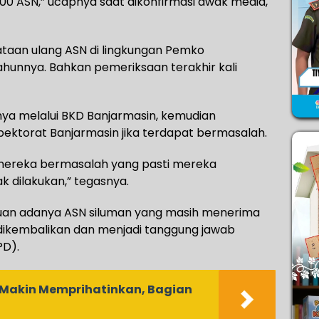
00 ASN,” ucapnya saat dikonfirmasi awak media,
taan ulang ASN di lingkungan Pemko
tahunnya. Bahkan pemeriksaan terakhir kali
ya melalui BKD Banjarmasin, kemudian
spektorat Banjarmasin jika terdapat bermasalah.
au mereka bermasalah yang pasti mereka
ak dilakukan,” tegasnya.
muan adanya ASN siluman yang masih menerima
 dikembalikan dan menjadi tanggung jawab
PD).
 Makin Memprihatinkan, Bagian