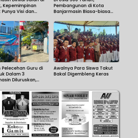
, Kepemimpinan
Pembangunan di Kota
t Punya Visi dan
Banjarmasin Biasa-biasa
 Will
Saja
 Pelecehan Guru di
Awalnya Para Siswa Takut
luk Dalam 3
Bakal Digembleng Keras
asin Diluruskan,
h Sebut Salah Paham