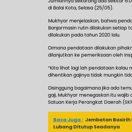
Jumlahnya sekarang ada sekitar 6.0
di Balai Kota, Selasa (25/05).
Mukhyar menjelaskan, bahwa penda
Banjarmasin rutin dilakukan setiap 
dilakukan pada tahun 2020 lalu.
Dimana pendataan dilakukan pihakn
dilanjutkan ke pemeriksaan oleh In
“Kita lihat lagi lah pendataan kal
dihentikan gajinya tidak mungkin tid
Disinggung bagaimana jika ada te
gaji, Mukhyar menegaskan itu wajib
Satuan Kerja Perangkat Daerah (SK
Baca Juga :
Jembatan Basirih
Lubang Ditutup Seadanya