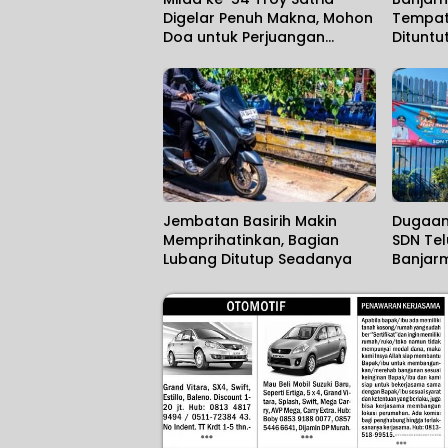
Digelar Penuh Makna, Mohon
Tempat
Doa untuk Perjuangan
Dituntu
Kalimantan Post
Political
Jembatan Basirih Makin
Dugaan
Memprihatinkan, Bagian
SDN Te
Lubang Ditutup Seadanya
Banjarm
Sekola