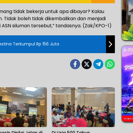
emang tidak bekerja untuk apa dibayar? Kalau
h. Tidak boleh tidak dikembalikan dan menjadi
ASN siluman tersebut,” tandasnya. (Zak/KPO-1)
stina Terkumpul Rp 156 Juta
asin Dinilai Jalan di
Di Usia 500 Tahun,