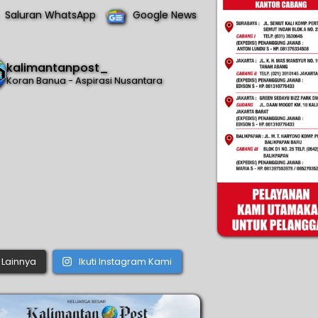
Saluran WhatsApp
Google News
kalimantanpost_
Koran Banua - Aspirasi Nusantara
Lainnya
Ikuti Instagram Kami