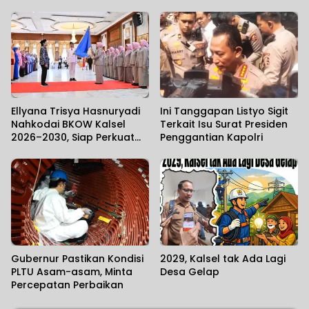
Jemaah Kalsel Terlantar di
Jeddah Mengundang Haru
Ellyana Trisya Hasnuryadi
Ini Tanggapan Listyo Sigit
Nahkodai BKOW Kalsel
Terkait Isu Surat Presiden
2026–2030, Siap Perkuat
Penggantian Kapolri
Sinergi Pemberdayaan
Perempuan
Gubernur Pastikan Kondisi
2029, Kalsel tak Ada Lagi
PLTU Asam-asam, Minta
Desa Gelap
Percepatan Perbaikan