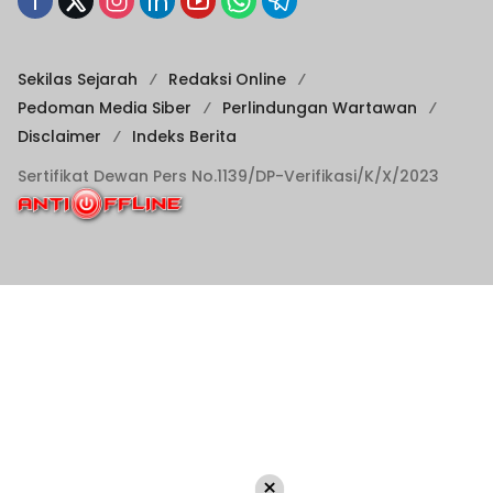
Sekilas Sejarah
Redaksi Online
Pedoman Media Siber
Perlindungan Wartawan
Disclaimer
Indeks Berita
Sertifikat Dewan Pers No.1139/DP-Verifikasi/K/X/2023
×