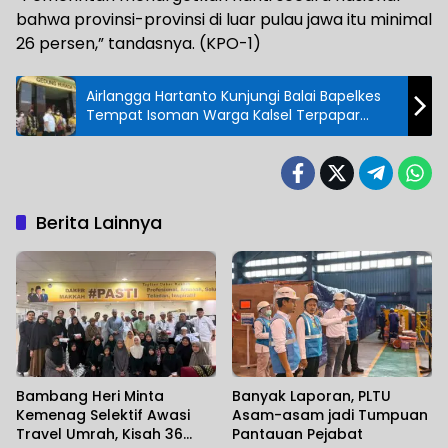
bahwa provinsi-provinsi di luar pulau jawa itu minimal
26 persen,” tandasnya. (KPO-1)
Airlangga Hartanto Kunjungi Balai Bapelkes
Tempat Isoman Warga Kalsel Terpapar
Covid
Berita Lainnya
Bambang Heri Minta
Banyak Laporan, PLTU
Kemenag Selektif Awasi
Asam-asam jadi Tumpuan
Travel Umrah, Kisah 36
Pantauan Pejabat