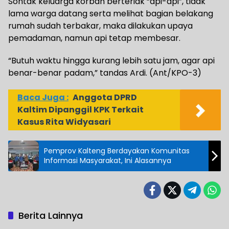
Sontak keluarga korban berteriak “api-api”, tidak
lama warga datang serta melihat bagian belakang
rumah sudah terbakar, maka dilakukan upaya
pemadaman, namun api tetap membesar.
“Butuh waktu hingga kurang lebih satu jam, agar api
benar-benar padam,” tandas Ardi. (Ant/KPO-3)
Baca Juga :
Anggota DPRD
Kaltim Dipanggil KPK Terkait
Kasus Rita Widyasari
Pemprov Kalteng Berdayakan Komunitas
Informasi Masyarakat, Ini Alasannya
Berita Lainnya