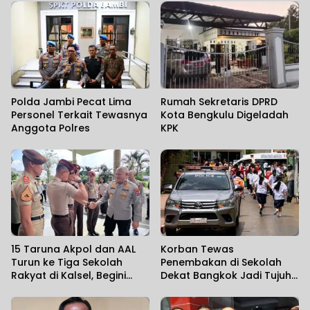
Polda Jambi Pecat Lima
Rumah Sekretaris DPRD
Personel Terkait Tewasnya
Kota Bengkulu Digeladah
Anggota Polres
KPK
15 Taruna Akpol dan AAL
Korban Tewas
Turun ke Tiga Sekolah
Penembakan di Sekolah
Rakyat di Kalsel, Begini
Dekat Bangkok Jadi Tujuh
Harapan Kapolda
Orang