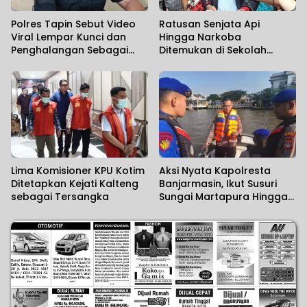
Polres Tapin Sebut Video
Ratusan Senjata Api
Viral Lempar Kunci dan
Hingga Narkoba
Penghalangan Sebagai
Ditemukan di Sekolah
Kesalahpahaman
Swasta
Lima Komisioner KPU Kotim
Aksi Nyata Kapolresta
Ditetapkan Kejati Kalteng
Banjarmasin, Ikut Susuri
sebagai Tersangka
Sungai Martapura Hingga
Korban Tenggelam
Ditemukan