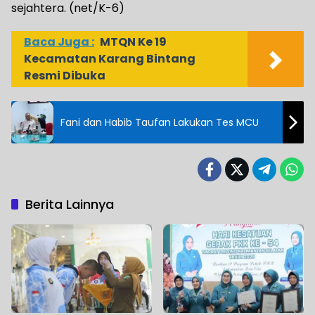
sejahtera. (net/K-6)
Baca Juga :
MTQN Ke 19
Kecamatan Karang Bintang
Resmi Dibuka
Fani dan Habib Taufan Lakukan Tes MCU
Berita Lainnya