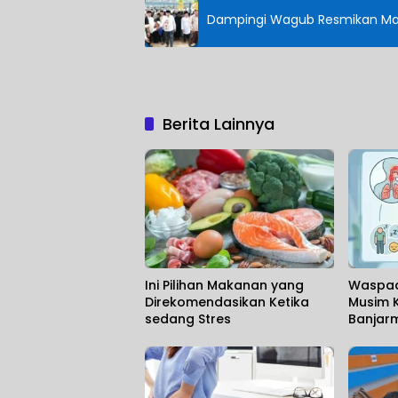
Dampingi Wagub Resmikan Masji
Berita Lainnya
Ini Pilihan Makanan yang
Waspada
Direkomendasikan Ketika
Musim 
sedang Stres
Banjar
Terapk