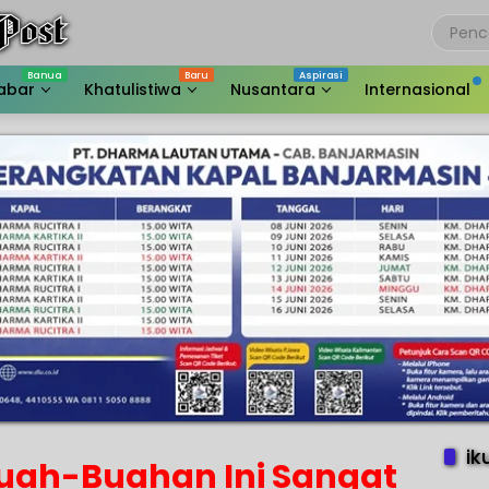
abar
Khatulistiwa
Nusantara
Internasional
ik
Buah-Buahan Ini Sangat