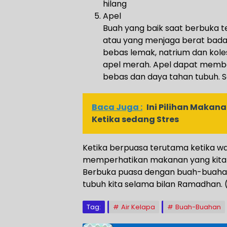
hilang
Apel
Buah yang baik saat berbuka 
atau yang menjaga berat badan.
bebas lemak, natrium dan kolest
apel merah. Apel dapat memba
bebas dan daya tahan tubuh. S
Baca Juga :
Ini Pilihan Maka
Ketika sedang Stres
Ketika berpuasa terutama ketika wab
memperhatikan makanan yang kita 
Berbuka puasa dengan buah-buaha
tubuh kita selama bilan Ramadhan. 
Tag:
Air Kelapa
Buah-Buahan