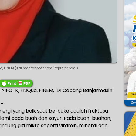
SQua, FINEM (Kalimantanpost.com/Repro pribadi)
.H, AIFO-K, FISQua, FINEM, IDI Cabang Banjarmasin
 –
ergi yang baik saat berbuka adalah fruktosa
lami pada buah dan sayur. Pada buah-buahan,
dung gizi mikro seperti vitamin, mineral dan