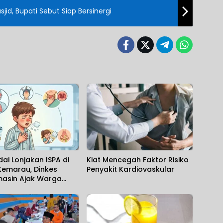
d, Bupati Sebut Siap Bersinergi
i Lonjakan ISPA di
Kiat Mencegah Faktor Risiko
Kemarau, Dinkes
Penyakit Kardiovaskular
masin Ajak Warga
an Pencegahan