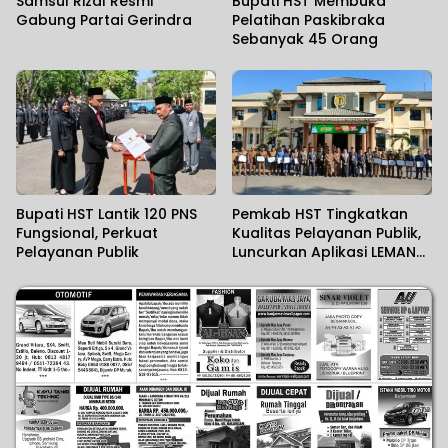
Samsul Rizal Resmi
Bupati HST Membuka
Gabung Partai Gerindra
Pelatihan Paskibraka
Sebanyak 45 Orang
Bupati HST Lantik 120 PNS
Pemkab HST Tingkatkan
Fungsional, Perkuat
Kualitas Pelayanan Publik,
Pelayanan Publik
Luncurkan Aplikasi LEMANG
dan Jalin PKS Interinstansi