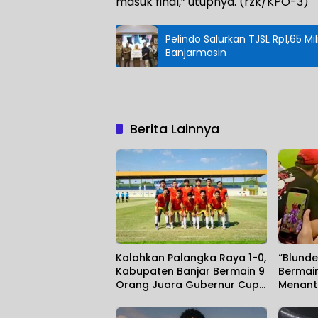
masuk final,” utupnya. (rzk/KPO-3)
Pelindo Salurkan TJSL Rp1,65 M
Banjarmasin
Berita Lainnya
Kalahkan Palangka Raya 1-0,
“Blunde
Kabupaten Banjar Bermain 9
Bermain
Orang Juara Gubernur Cup
Menanti
Road to Pangdam XXII/KB
Kegagal
2026