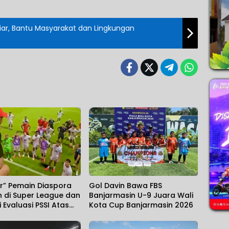
iliar, Bantu Masyarakat dan Lingkungan
r” Pemain Diaspora
Gol Davin Bawa FBS
 di Super League dan
Banjarmasin U-9 Juara Wali
 Evaluasi PSSI Atas
Kota Cup Banjarmasin 2026
an di Piala AFF