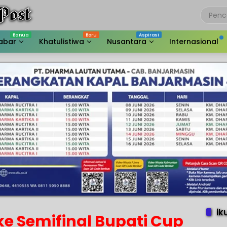
abar
Khatulistiwa
Nusantara
Internasional
ik
 ke Semifinal Bupati Cup