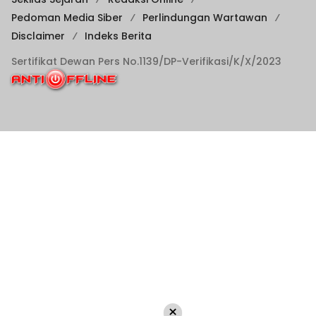
Pedoman Media Siber
Perlindungan Wartawan
Disclaimer
Indeks Berita
Sertifikat Dewan Pers No.1139/DP-Verifikasi/K/X/2023
×