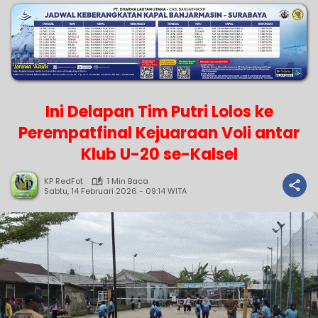
Ini Delapan Tim Putri Lolos ke
Perempatfinal Kejuaraan Voli antar
Klub U-20 se-Kalsel
KP RedFot
1 Min Baca
Sabtu, 14 Februari 2026 - 09:14 WITA