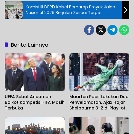
Komisi III DPRD Kalsel Berharap Proyek Jalan
Nasional 2026 Berjalan Sesuai Target
Berita Lainnya
UEFA Sebut Ancaman
Maarten Paes Lakukan Dua
Boikot Kompetisi FIFA Masih
Penyelamatan, Ajax Hajar
Terbuka
Shelbourne 3-2 di Play-off
Conference League