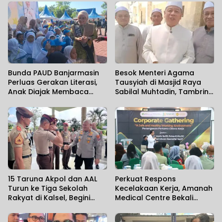
Bunda PAUD Banjarmasin
Besok Menteri Agama
Perluas Gerakan Literasi,
Tausyiah di Masjid Raya
Anak Diajak Membaca
Sabilal Muhtadin, Tambrin
Sambil Mengenal Satwa
Sebut Diperkirakan 7 Ribu
Jamaah Hadir
15 Taruna Akpol dan AAL
Perkuat Respons
Turun ke Tiga Sekolah
Kecelakaan Kerja, Amanah
Rakyat di Kalsel, Begini
Medical Centre Bekali
Harapan Kapolda
Perusahaan Penanganan
Cedera Sejak Menit