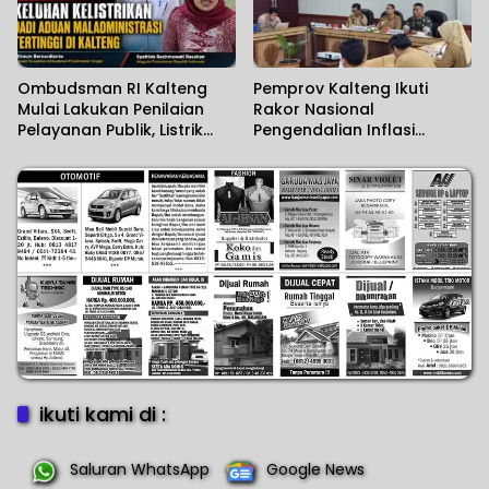
Ombudsman RI Kalteng
Pemprov Kalteng Ikuti
Mulai Lakukan Penilaian
Rakor Nasional
Pelayanan Publik, Listrik
Pengendalian Inflasi
Padam Banyak Dikeluhkan.
Daerah
ikuti kami di :
Saluran WhatsApp
Google News