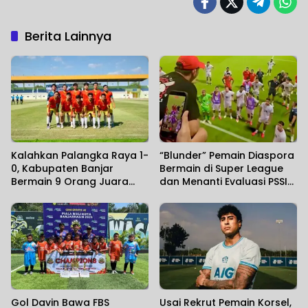
Berita Lainnya
Kalahkan Palangka Raya 1-
“Blunder” Pemain Diaspora
0, Kabupaten Banjar
Bermain di Super League
Bermain 9 Orang Juara
dan Menanti Evaluasi PSSI
Gubernur Cup Road to
Atas Kegagalan di Piala
Pangdam XXII/KB 2026
AFF
Gol Davin Bawa FBS
Usai Rekrut Pemain Korsel,