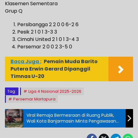
Klasemen Sementara
Grup Q
Persibangga 2 2 0 0 6-2 6
Pesik 2 1 0 1 3-3 3
Cimahi United 2 1 0 1 3-4 3
Persemar 2 0 0 2 3-5 0
Baca Juga :
Pemain Muda Barito
Putera Erwin Gerard Dipanggil
Timnas U-20
Tag:
Liga 4 Nasional 2025-2026
Persemar Martapura
Viral Remaja Bermesraan di Ruang Publik,
Wali Kota Banjarmasin Minta Pengawasan
Diperketat