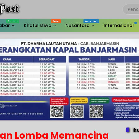
abar
Khatulistiwa
Nusantara
Internasional
ik
akan Lomba Memancing