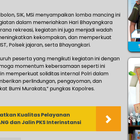
bolon, SIK, MSi menyampaikan lomba mancing ini
egiatan dalam memeriahkan Hari Bhayangkara
rana rekreasi, kegiatan ini juga menjadi wadah
meningkatkan kekompakan, dan memperkuat
ST, Polsek jajaran, serta Bhayangkari.
uruh peserta yang mengikuti kegiatan ini dengan
Semoga momentum kebersamaan seperti ini
n memperkuat soliditas internal Polri dalam
berikan perlindungan, pengayoman, dan
at Bumi Murakata,” pungkas Kapolres.
atkan Kualitas Pelayanan
ANG dan Jalin PKS Interinstansi