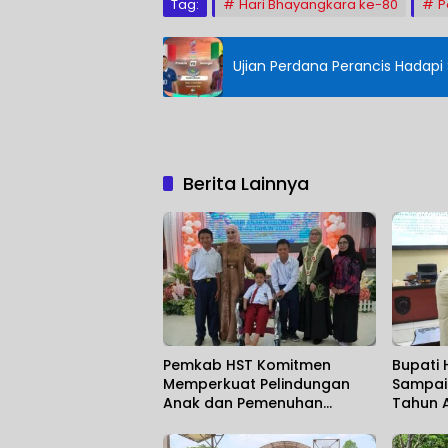
Tag:
Hari Bhayangkara ke-80
P
Ujian Perdana Perancis Hadapi
Berita Lainnya
Pemkab HST Komitmen
Bupati 
Memperkuat Pelindungan
Sampai
Anak dan Pemenuhan
Tahun 
Haknya