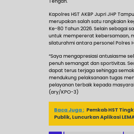
Tengah.
Kapolres HST AKBP Jupri JHP Tampu
merupakan salah satu rangkaian k
Ke-80 Tahun 2026. Selain sebagai sa
untuk mempererat kebersamaan, 
silaturahmi antara personel Polres H
“Saya mengapresiasi antusiasme sel
penuh semangat dan sportivitas. 
dapat terus terjaga sehingga semaki
mendukung pelaksanaan tugas mem
pelayanan terbaik kepada masyarak
(ary/KPO-3)
Baca Juga :
Pemkab HST Tingk
Publik, Luncurkan Aplikasi LEM