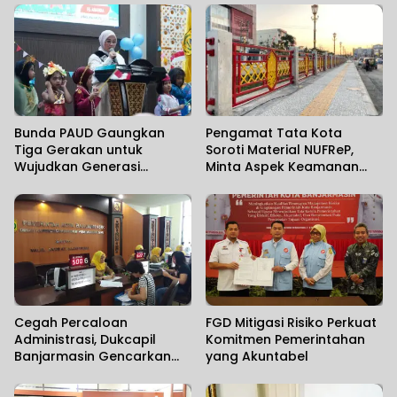
Bunda PAUD Gaungkan
Pengamat Tata Kota
Tiga Gerakan untuk
Soroti Material NUFReP,
Wujudkan Generasi
Minta Aspek Keamanan
Berkualitas
Dievaluasi Seiring
Maraknya Pencurian
Fasilitas Umum
Cegah Percaloan
FGD Mitigasi Risiko Perkuat
Administrasi, Dukcapil
Komitmen Pemerintahan
Banjarmasin Gencarkan
yang Akuntabel
Sosialisasi Mudahnya
Berurusan kepada