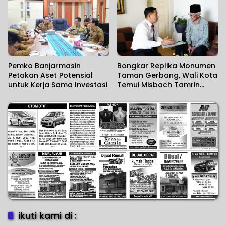
Masyarakat
Pemko Banjarmasin
Bongkar Replika Monumen
Petakan Aset Potensial
Taman Gerbang, Wali Kota
untuk Kerja Sama Investasi
Temui Misbach Tamrin
Sampaikan Permohonan
Maaf
ikuti kami di :