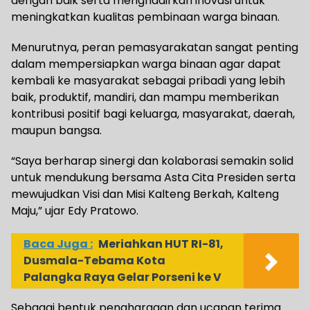
dengan baik serta menghadirkan inovasi untuk
meningkatkan kualitas pembinaan warga binaan.
Menurutnya, peran pemasyarakatan sangat penting
dalam mempersiapkan warga binaan agar dapat
kembali ke masyarakat sebagai pribadi yang lebih
baik, produktif, mandiri, dan mampu memberikan
kontribusi positif bagi keluarga, masyarakat, daerah,
maupun bangsa.
“Saya berharap sinergi dan kolaborasi semakin solid
untuk mendukung bersama Asta Cita Presiden serta
mewujudkan Visi dan Misi Kalteng Berkah, Kalteng
Maju,” ujar Edy Pratowo.
Baca Juga :
Meriahkan HUT RI-81,
Dusmala-Tebama Kota
Palangka Raya Gelar Porseni ke V
Sebagai bentuk penghargaan dan ucapan terima