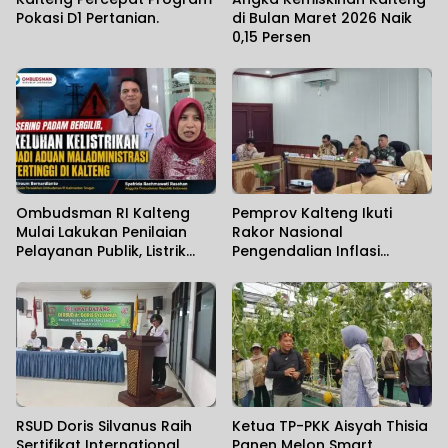
Pokasi D1 Pertanian.
di Bulan Maret 2026 Naik
0,15 Persen
Ombudsman RI Kalteng
Pemprov Kalteng Ikuti
Mulai Lakukan Penilaian
Rakor Nasional
Pelayanan Publik, Listrik
Pengendalian Inflasi
Padam Banyak Dikeluhkan.
Daerah
RSUD Doris Silvanus Raih
Ketua TP-PKK Aisyah Thisia
Sertifikat International
Panen Melon Smart