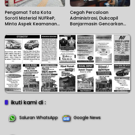
Pengamat Tata Kota
Cegah Percaloan
Soroti Material NUFReP,
Administrasi, Dukcapil
Minta Aspek Keamanan
Banjarmasin Gencarkan
Dievaluasi Seiring
Sosialisasi Mudahnya
Maraknya Pencurian
Berurusan kepada
Fasilitas Umum
Masyarakat
ikuti kami di :
Saluran WhatsApp
Google News