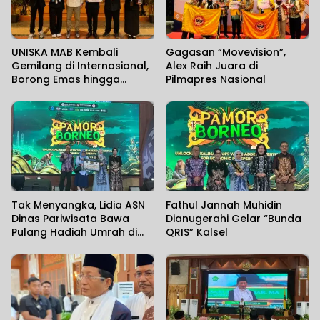
UNISKA MAB Kembali
Gagasan “Movevision”,
Gemilang di Internasional,
Alex Raih Juara di
Borong Emas hingga
Pilmapres Nasional
Perunggu
Tak Menyangka, Lidia ASN
Fathul Jannah Muhidin
Dinas Pariwisata Bawa
Dianugerahi Gelar “Bunda
Pulang Hadiah Umrah di
QRIS” Kalsel
Penutupan Pamor Borneo
2026