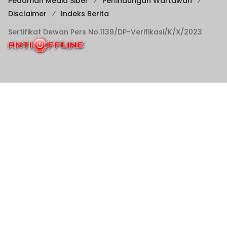
Pedoman Media Siber
Perlindungan Wartawan
Disclaimer
Indeks Berita
Sertifikat Dewan Pers No.1139/DP-Verifikasi/K/X/2023