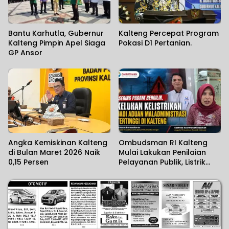
Bantu Karhutla, Gubernur
Kalteng Percepat Program
Kalteng Pimpin Apel Siaga
Pokasi D1 Pertanian.
GP Ansor
Angka Kemiskinan Kalteng
Ombudsman RI Kalteng
di Bulan Maret 2026 Naik
Mulai Lakukan Penilaian
0,15 Persen
Pelayanan Publik, Listrik
Padam Banyak Dikeluhkan.