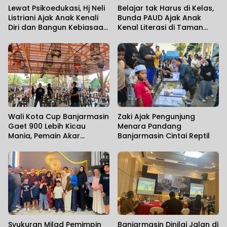
Lewat Psikoedukasi, Hj Neli
Belajar tak Harus di Kelas,
Listriani Ajak Anak Kenali
Bunda PAUD Ajak Anak
Diri dan Bangun Kebiasaan
Kenal Literasi di Taman
Positif
Jahri Saleh
Wali Kota Cup Banjarmasin
Zaki Ajak Pengunjung
Gaet 900 Lebih Kicau
Menara Pandang
Mania, Pemain Akar
Banjarmasin Cintai Reptil
Rumput Ikut Unjuk Gigi
Syukuran Milad Pemimpin
Banjarmasin Dinilai Jalan di