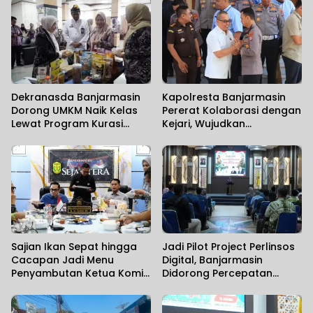
Dekranasda Banjarmasin
Kapolresta Banjarmasin
Dorong UMKM Naik Kelas
Pererat Kolaborasi dengan
Lewat Program Kurasi
Kejari, Wujudkan
Produk
Penegakan Hukum yang
Solid
Sajian Ikan Sepat hingga
Jadi Pilot Project Perlinsos
Cacapan Jadi Menu
Digital, Banjarmasin
Penyambutan Ketua Komisi
Didorong Percepatan
II DPR RI
Aktivasi IKD melalui Jemput
Bola