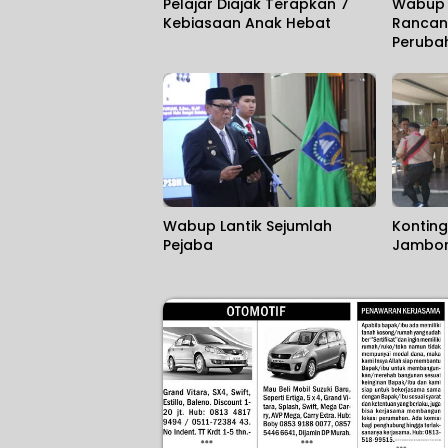
Pelajar Diajak Terapkan 7
Wabup 
Kebiasaan Anak Hebat
Rancan
Peruba
Wabup Lantik Sejumlah
Konting
Pejaba
Jambore