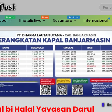
abar
Khatulistiwa
Nusantara
Internasional
ik
al bi Halal Yayasan Darul