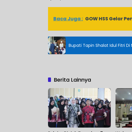
Baca Juga :
GOW HSS Gelar Pe
Bupati Tapin Shalat Idul Fitri D
Berita Lainnya