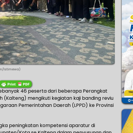
om/Istimewa)
ebanyak 46 peserta dari beberapa Perangkat
Kalteng) mengikuti kegiatan kaji banding reviu
garaan Pemerintahan Daerah (LPPD) ke Provinsi
ngka peningkatan kompetensi aparatur di
abupaten/Kota se Kalteng dalam penyusunan dan