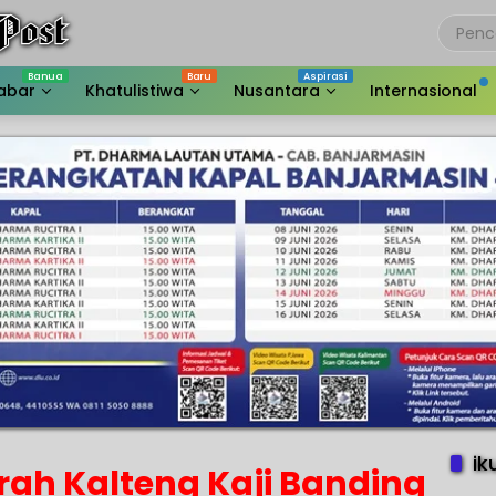
abar
Khatulistiwa
Nusantara
Internasional
ik
rah Kalteng Kaji Banding