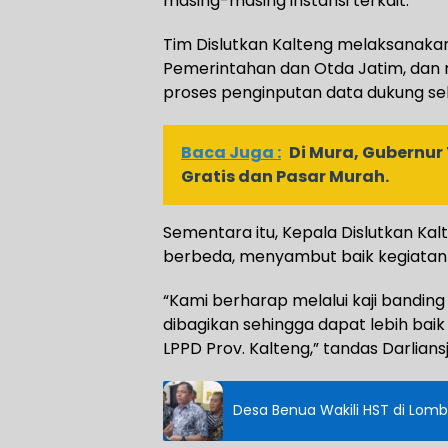
masing-masing instansi terkait.
Tim Dislutkan Kalteng melaksanakan
Pemerintahan dan Otda Jatim, dan
proses penginputan data dukung sek
Baca Juga :
Di Mura, Gubernur
Gratis dan Pasar Murah.
Sementara itu, Kepala Dislutkan Ka
berbeda, menyambut baik kegiatan 
“Kami berharap melalui kaji banding
dibagikan sehingga dapat lebih ba
LPPD Prov. Kalteng,” tandas Darlian
Desa Benua Wakili HST di Lomb