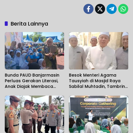
Berita Lainnya
Bunda PAUD Banjarmasin
Besok Menteri Agama
Perluas Gerakan Literasi,
Tausyiah di Masjid Raya
Anak Diajak Membaca
Sabilal Muhtadin, Tambrin
Sambil Mengenal Satwa
Sebut Diperkirakan 7 Ribu
Jamaah Hadir