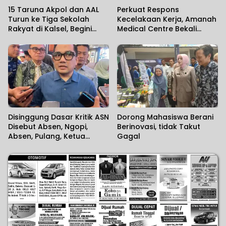
15 Taruna Akpol dan AAL
Perkuat Respons
Turun ke Tiga Sekolah
Kecelakaan Kerja, Amanah
Rakyat di Kalsel, Begini
Medical Centre Bekali
Harapan Kapolda
Perusahaan Penanganan
Cedera Sejak Menit
Pertama
Disinggung Dasar Kritik ASN
Dorong Mahasiswa Berani
Disebut Absen, Ngopi,
Berinovasi, tidak Takut
Absen, Pulang, Ketua
Gagal
Komisi II DPR RI Minta
Wartawan Menilai Sendiri