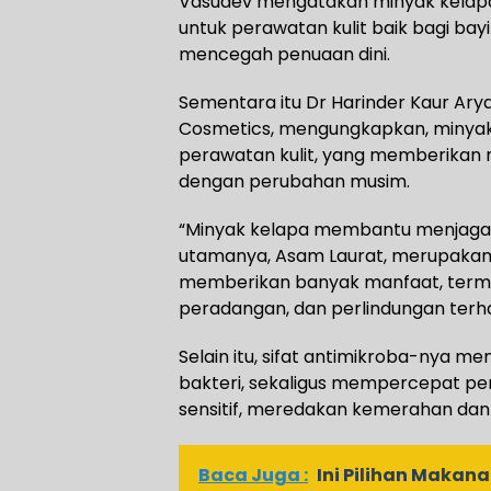
Vasudev mengatakan minyak kelapa b
untuk perawatan kulit baik bagi bay
mencegah penuaan dini.
Sementara itu Dr Harinder Kaur Arya
Cosmetics, mengungkapkan, minyak 
perawatan kulit, yang memberikan n
dengan perubahan musim.
“Minyak kelapa membantu menjaga k
utamanya, Asam Laurat, merupakan 
memberikan banyak manfaat, ter
peradangan, dan perlindungan terha
Selain itu, sifat antimikroba-nya
bakteri, sekaligus mempercepat pe
sensitif, meredakan kemerahan dan ir
Baca Juga :
Ini Pilihan Maka