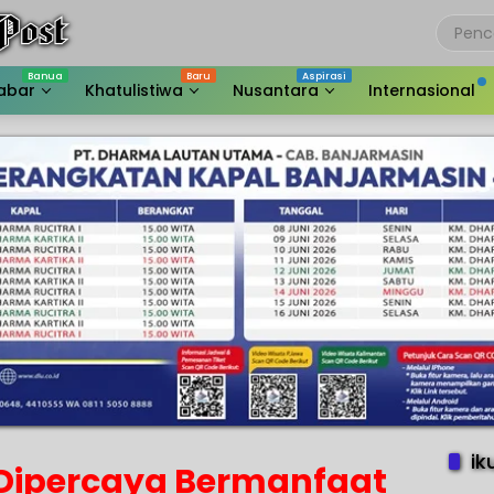
abar
Khatulistiwa
Nusantara
Internasional
ik
Dipercaya Bermanfaat