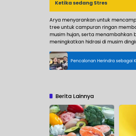
Ketika sedang Stres
Arya menyarankan untuk mencampur 
tree untuk campuran ringan memban
musim hujan, serta menambahkan be
meningkatkan hidrasi di musim ding
Pencalonan Herindra sebagai Ke
Berita Lainnya