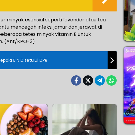
minyak esensial seperti lavender atau tea
tu mencegah infeksi jamur dan jerawat di
berapa tetes minyak vitamin E untuk
in. (Ant/KPO-3)
pala BIN Disetujui DPR