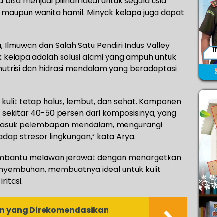
isa menjadi pilihan ideal untuk segala usia
i maupun wanita hamil. Minyak kelapa juga dapat
, Ilmuwan dan Salah Satu Pendiri Indus Valley
kelapa adalah solusi alami yang ampuh untuk
utrisi dan hidrasi mendalam yang beradaptasi
ulit tetap halus, lembut, dan sehat. Komponen
sekitar 40-50 persen dari komposisinya, yang
masuk pelembapan mendalam, mengurangi
dap stresor lingkungan,” kata Arya.
 membantu melawan jerawat dengan menargetkan
nyembuhan, membuatnya ideal untuk kulit
itasi.
nan yang Direkomendasikan