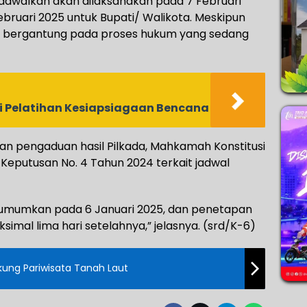
ijadwalkan akan dilaksanakan pada 7 Februari
bruari 2025 untuk Bupati/ Walikota. Meskipun
ih bergantung pada proses hukum yang sedang
i Pelatihan Kesiapsiagaan Bencana
ran pengaduan hasil Pilkada, Mahkamah Konstitusi
Keputusan No. 4 Tahun 2024 terkait jadwal
iumumkan pada 6 Januari 2025, dan penetapan
ksimal lima hari setelahnya,” jelasnya. (srd/K-6)
ukung Pariwisata Tanah Laut