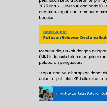
pelantikan kepala daerah terpilih d
2025 untuk Gubernur, dan pada 10 Fe
demikian, keputusan tersebut mas
berjalan.
Baca Juga :
Ratusan Relawan Destana Ikut
Menurut dia, terkait dengan pelapo
(MK) Indonesia telah mengeluarkan 
pelaporan pengaduan.
“Keputusan MK diharapkan dapat d
calon terpilih oleh KPU dilakukan ma
Infrastruktur Jalan Batakan D