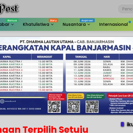
abar
Khatulistiwa
Nusantara
Internasional
ik
gan Terpilih Setuju