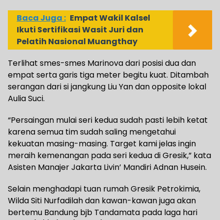
Baca Juga :
Empat Wakil Kalsel
Ikuti Sertifikasi Wasit Juri dan
Pelatih Nasional Muangthay
Terlihat smes-smes Marinova dari posisi dua dan
empat serta garis tiga meter begitu kuat. Ditambah
serangan dari si jangkung Liu Yan dan opposite lokal
Aulia Suci.
“Persaingan mulai seri kedua sudah pasti lebih ketat
karena semua tim sudah saling mengetahui
kekuatan masing-masing. Target kami jelas ingin
meraih kemenangan pada seri kedua di Gresik,” kata
Asisten Manajer Jakarta Livin’ Mandiri Adnan Husein.
Selain menghadapi tuan rumah Gresik Petrokimia,
Wilda Siti Nurfadilah dan kawan-kawan juga akan
bertemu Bandung bjb Tandamata pada laga hari