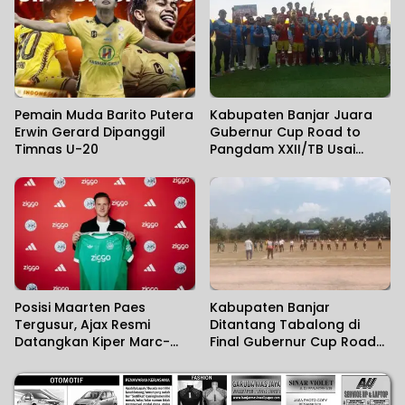
Pemain Muda Barito Putera
Kabupaten Banjar Juara
Erwin Gerard Dipanggil
Gubernur Cup Road to
Timnas U-20
Pangdam XXII/TB Usai
Kalahkan Tabalong 2-0
Posisi Maarten Paes
Kabupaten Banjar
Tergusur, Ajax Resmi
Ditantang Tabalong di
Datangkan Kiper Marc-
Final Gubernur Cup Road
Andre ter Stegen
to Pangdam XXII/TB Cup
Barcelona