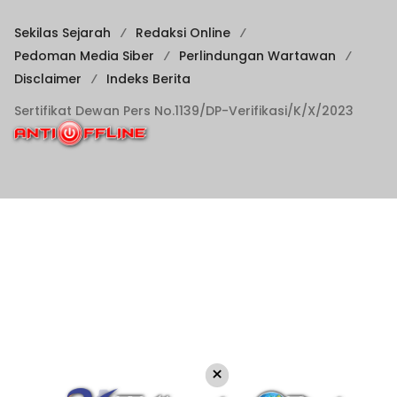
Sekilas Sejarah
Redaksi Online
Pedoman Media Siber
Perlindungan Wartawan
Disclaimer
Indeks Berita
Sertifikat Dewan Pers No.1139/DP-Verifikasi/K/X/2023
×