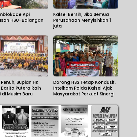
mblokade Api
Kalsel Bersih, Jika Semua
asan HSU–Balangan
Perusahaan Menyisihkan 1
juta
Penuh, Supian HK
Dorong HSS Tetap Kondusif,
Barito Putera Raih
Intelkam Polda Kalsel Ajak
i di Musim Baru
Masyarakat Perkuat Sinergi