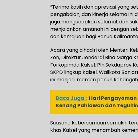
“Terima kasih dan apresiasi yang se
pengabdian, dan kinerja selama ini 
juga mengucapkan selamat dan suks
menjalankan amanah ini dengan se
dan kemajuan bagi Banua Kalimanta
Acara yang dihadiri oleh Menteri Ke
Zon, Direktur Jenderal Bina Marga K
Forkopimda Kalsel, Plh.Sekdaprov K
SKPD lingkup Kalsel, Walikota Banjar
ini menjadi momen penuh kehanga
Baca Juga :
Hari Pengayoman 
Kenang Pahlawan dan Teguhka
Suasana kebersamaan semakin tera
khas Kalsel yang menambah kemeri