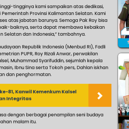
tinggi-tingginya kami sampaikan atas dedikasi,
di Pemerintah Provinsi Kalimantan Selatan. Kami
es atas jabatan barunya. Semoga Pak Roy bisa
baik-baiknya, serta dapat membawa kebaikan
n Selatan dan Indonesia,” tambahnya.
budayaan Republik Indonesia (Menbud RI), Fadli
emetrian PUPR, Roy Rizali Anwar, perwakilan
alsel, Muhammad Syarifuddin, sejumlah kepala
masin, Ibnu Sina serta Tokoh pers, Dahlan iskhan
tan dan penghormatan.
ke-81, Kanwil Kemenkum Kalsel
n Integritas
sa dengan berbagai penampilan seni budaya
ahan malam itu.