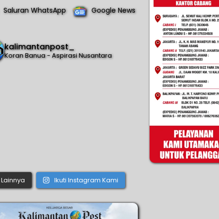
Saluran WhatsApp
Google News
kalimantanpost_
Koran Banua - Aspirasi Nusantara
Lainnya
Ikuti Instagram Kami