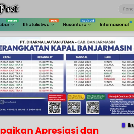
abar
Khatulistiwa
Nusantara
Internasional
ik
aikan Apresiasi dan