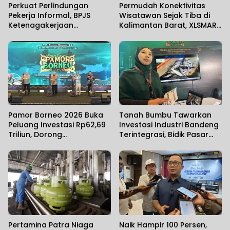
Perkuat Perlindungan
Permudah Konektivitas
Pekerja Informal, BPJS
Wisatawan Sejak Tiba di
Ketenagakerjaan
Kalimantan Barat, XLSMART
Banjarmasin Gelar
Hadirkan Layanan Aktivasi
Sosialisasi Bersama
SIM Card di Bandara
Anggota Komisi IX DPR RI
Supadio
Pamor Borneo 2026 Buka
Tanah Bumbu Tawarkan
Peluang Investasi Rp62,69
Investasi Industri Bandeng
Triliun, Dorong
Terintegrasi, Bidik Pasar
Transformasi Ekonomi
Ekspor
Kalimantan
Pertamina Patra Niaga
Naik Hampir 100 Persen,