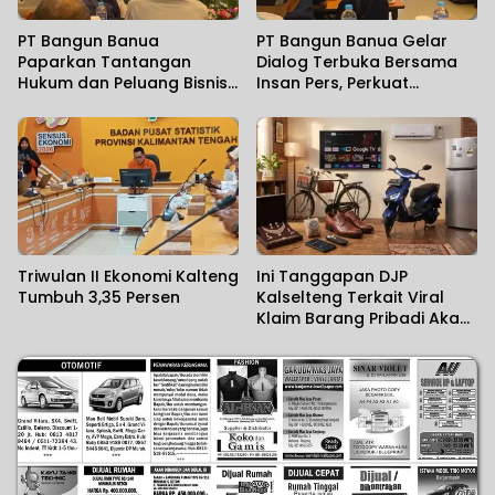
PT Bangun Banua
PT Bangun Banua Gelar
Paparkan Tantangan
Dialog Terbuka Bersama
Hukum dan Peluang Bisnis,
Insan Pers, Perkuat
Tegaskan Komitmen Jaga
Transparansi dan Bangun
Aset Daerah
Kepercayaan Publik
Triwulan II Ekonomi Kalteng
Ini Tanggapan DJP
Tumbuh 3,35 Persen
Kalselteng Terkait Viral
Klaim Barang Pribadi Akan
Dikenai Pajak di Tahun
2027